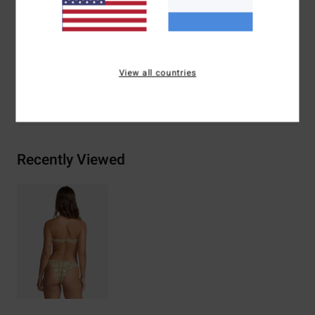
Samenstelling
[Hoofdstof] 78% gerecycled nylon
(polyamide), 22% elastaan
View all countries
Bezorging & Retour
Recently Viewed