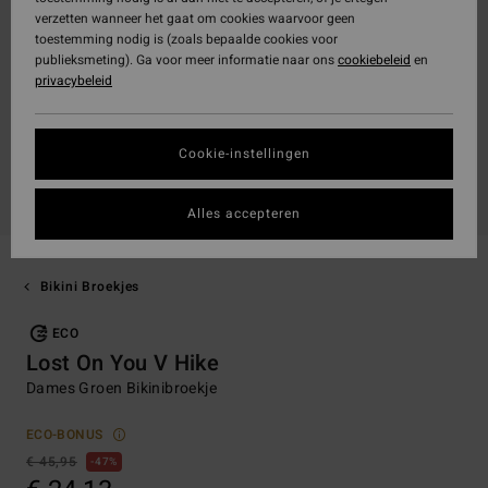
verzetten wanneer het gaat om cookies waarvoor geen
toestemming nodig is (zoals bepaalde cookies voor
publieksmeting). Ga voor meer informatie naar ons
cookiebeleid
en
privacybeleid
Cookie-instellingen
Alles accepteren
Bikini Broekjes
ECO
Lost On You V Hike
Dames Groen Bikinibroekje
ECO-BONUS
€ 45,95
47%