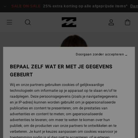
Ga
SALE ON SALE
25% extra korting op alle afgeprijsde items*
Dam
naar
Productinformatie
Doorgaan zonder accepteren
BEPAAL ZELF WAT ER MET JE GEGEVENS
GEBEURT
Wij en onze partners gebruiken cookies of gelijkwaardige
technologieën om informatie op je apparaat op te slaan en/of te
raadplegen. Deze persoonsgegevens (zoals je navigatiegegevens
en je IP-adres) kunnen worden gebruikt om je gepersonaliseerde
publicaties en content te presenteren; om de prestaties van
advertenties en content te meten; om gepersonaliseerde
advertenties te leveren; om meer te weten te komen over hun
publiek; om de producten van onze partners te ontwikkelen en te
verbeteren. Je kunt je keuzes aanpassen om cookies waarvoor je
toestemming nodig is al dan niet te accepteren, of je ertegen