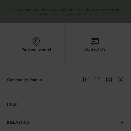
(*) Aanbieding geldig online voor nieuwe leden - De gedetailleerde voorwaarden
zijn beschikbaar in de welkomst e-mail
Vind een winkel
Contact Us
Community Dames
HULP
BILLABONG