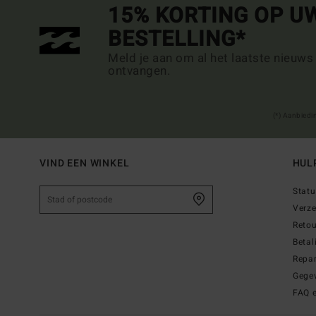
15% KORTING OP U
BESTELLING*
Meld je aan om al het laatste nieuws
ontvangen.
(*) Aanbiedi
VIND EEN WINKEL
HUL
Statu
Verz
Reto
Betal
Repar
Gege
FAQ 