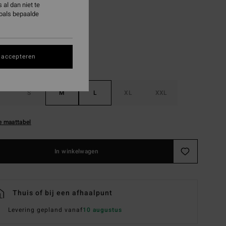
al dan niet te
Black Pebble
zoals bepaalde
 accepteren
S
M
L
XL
XXL
e maattabel
In winkelwagen
Thuis of bij een afhaalpunt
Levering gepland vanaf
10 augustus