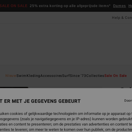
SALE ON SALE
25% extra korting op alle afgeprijsde items*
Dames
H
Help & Con
Startpa
Nieuw
Swim
Kleding
Accessoires
Surf
Since '73
Collecties
Sale On Sale
EC
Sol
Dames 
T ER MET JE GEGEVENS GEBEURT
Door
ECO-B
uiken cookies of gelijkwaardige technologieën om informatie op je apparaat op t
€ 2
sgegevens (zoals je navigatiegegevens en je IP-adres) kunnen worden gebruikt
ties en content te presenteren; om de prestaties van advertenties en content t
enties te leveren; om meer te weten te komen over hun publiek; om de producten