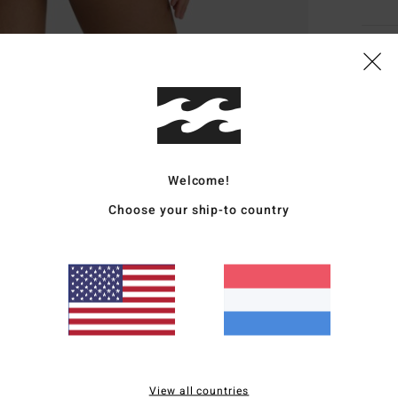
Deta
Dames
Stijl
B
Kenm
Welcome!
S
Choose your ship-to country
B
H
B
Same
Bezo
View all countries