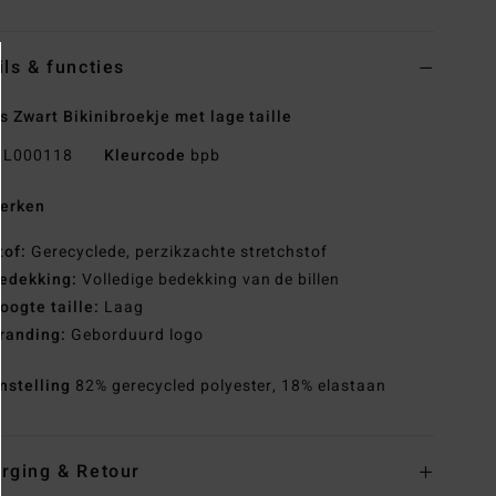
ils & functies
 Zwart Bikinibroekje met lage taille
L000118
Kleurcode
bpb
erken
tof:
Gerecyclede, perzikzachte stretchstof
edekking:
Volledige bedekking van de billen
oogte taille:
Laag
randing:
Geborduurd logo
nstelling
82% gerecycled polyester, 18% elastaan
rging & Retour