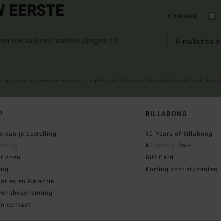
W EERSTE
Voorkeur
 en exclusieve aanbiedingen te
ng geldig online voor nieuwe leden - De gedetailleerde voorwaarden zijn beschikbaar in de we
P
BILLABONG
s van je bestelling
50 Years of Billabong
ending
Billabong Crew
ur doen
Gift Card
ing
Korting voor studenten
aties en Garantie
vensbescherming
en contact