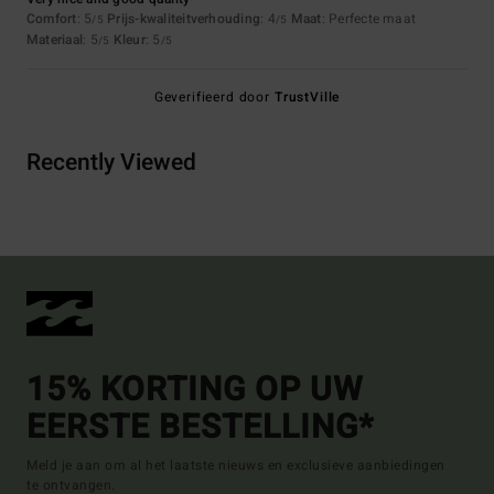
Comfort
: 5
Prijs-kwaliteitverhouding
: 4
Maat
: Perfecte maat
/5
/5
Materiaal
: 5
Kleur
: 5
/5
/5
Geverifieerd door
TrustVille
Recently Viewed
15% KORTING OP UW
EERSTE BESTELLING*
Meld je aan om al het laatste nieuws en exclusieve aanbiedingen
te ontvangen.