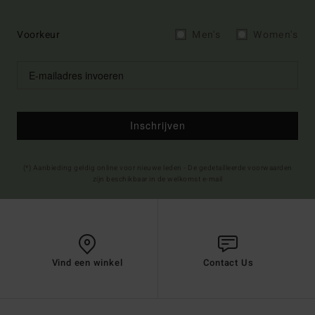
Voorkeur
Men's
Women's
Inschrijven
(*) Aanbieding geldig online voor nieuwe leden - De gedetailleerde voorwaarden
zijn beschikbaar in de welkomst e-mail
Vind een winkel
Contact Us