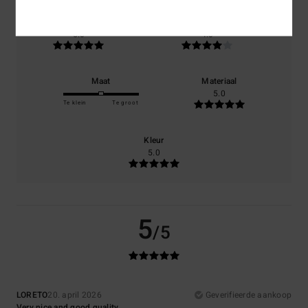
Comfort
Prijs-kwaliteitverhouding
5.0
4.0
Maat
Materiaal
5.0
Te klein
Te groot
Kleur
5.0
5
/5
LORETO
20. april 2026
Geverifieerde aankoop
Very nice and good quality