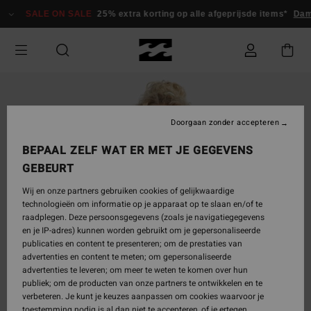
Ga
SALE ON SALE
25% extra korting op alle afgeprijsde items*
Dame
naar
Productinformatie
Doorgaan zonder accepteren
BEPAAL ZELF WAT ER MET JE GEGEVENS
GEBEURT
Wij en onze partners gebruiken cookies of gelijkwaardige
technologieën om informatie op je apparaat op te slaan en/of te
raadplegen. Deze persoonsgegevens (zoals je navigatiegegevens
en je IP-adres) kunnen worden gebruikt om je gepersonaliseerde
publicaties en content te presenteren; om de prestaties van
advertenties en content te meten; om gepersonaliseerde
advertenties te leveren; om meer te weten te komen over hun
publiek; om de producten van onze partners te ontwikkelen en te
verbeteren. Je kunt je keuzes aanpassen om cookies waarvoor je
toestemming nodig is al dan niet te accepteren, of je ertegen