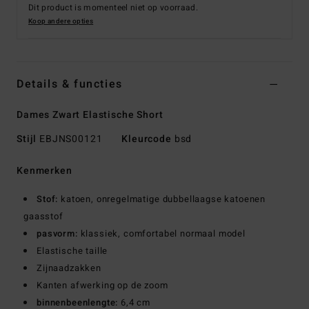
Dit product is momenteel niet op voorraad.
Koop andere opties
Details & functies
Dames Zwart Elastische Short
Stijl
EBJNS00121
Kleurcode
bsd
Kenmerken
Stof:
katoen, onregelmatige dubbellaagse katoenen
gaasstof
pasvorm:
klassiek, comfortabel normaal model
Elastische taille
Zijnaadzakken
Kanten afwerking op de zoom
binnenbeenlengte:
6,4 cm