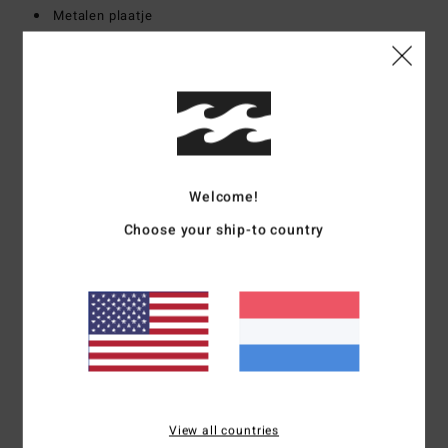
Metalen plaatje
Samenstelling
[Hoofdstof] 100% katoen
Bezorging & Retour
Welcome!
Reviews van klanten
Choose your ship-to country
Gemiddelde score
5.0
/5
gebaseerd op
1 geverifieerde beoordelingen
sinds april 2026
0% van onze klanten bevelen dit product aan
View all countries