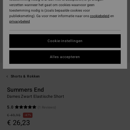
verzetten wanneer het gaat om cookies waarvoor geen
toestemming nodig is (zoals bepaalde cookies voor
publieksmeting). Ga voor meer informatie naar ons
cookiebeleid
en
privacybeleid
Cookie-instellingen
Alles accepteren
Shorts & Rokken
Summers End
Dames Zwart Elastische Short
5.0
(1 Reviews)
€ 49,95
47%
€ 26,23