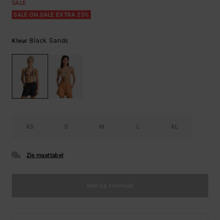
SALE
SALE ON SALE EXTRA 25%
Black Sands
Kleur
XS
S
M
L
XL
Zie maattabel
Niet op voorraad