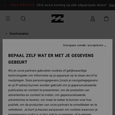
Ga
SALE ON SALE
25% extra korting op alle afgeprijsde items*
Dam
naar
Productinformatie
Overhemden
Doorgaan zonder accepteren
UITVERKOCHT
BEPAAL ZELF WAT ER MET JE GEGEVENS
GEBEURT
Wij en onze partners gebruiken cookies of gelijkwaardige
technologieën om informatie op je apparaat op te slaan en/of te
raadplegen. Deze persoonsgegevens (zoals je navigatiegegevens
en je IP-adres) kunnen worden gebruikt om je gepersonaliseerde
publicaties en content te presenteren; om de prestaties van
advertenties en content te meten; om gepersonaliseerde
advertenties te leveren; om meer te weten te komen over hun
publiek; om de producten van onze partners te ontwikkelen en te
verbeteren. Je kunt je keuzes aanpassen om cookies waarvoor je
toestemming nodig is al dan niet te accepteren, of je ertegen