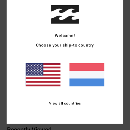
Beschrijving
Ga de natuur in met het Tiki Reef Hemp Short Sleeve
Woven Shirt van Billabong. Dit Adventure Division
Welcome!
overhemd is gemaakt van hennep en lyocell met
Choose your ship-to country
comfortabele stretch en heeft een overhemdkraag, korte
mouwen, een knoopsluiting en een borstzak. Ideaal voor
avonturiers die op zoek zijn naar een perfecte balans
tussen functionaliteit en stijl.
Details & functies
View all countries
Bezorging & Retour
Recently Viewed