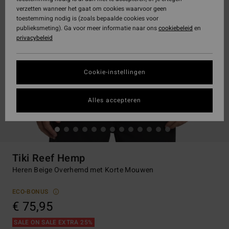
verzetten wanneer het gaat om cookies waarvoor geen
toestemming nodig is (zoals bepaalde cookies voor
publieksmeting). Ga voor meer informatie naar ons
cookiebeleid
en
privacybeleid
Cookie-instellingen
Alles accepteren
Tiki Reef Hemp
Heren Beige Overhemd met Korte Mouwen
ECO-BONUS
€ 75,95
SALE ON SALE EXTRA 25%