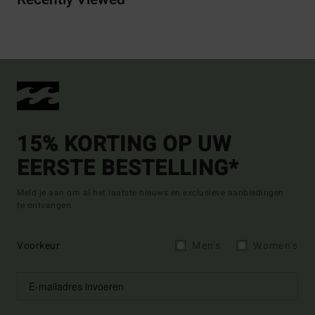
15% KORTING OP UW
EERSTE BESTELLING*
Meld je aan om al het laatste nieuws en exclusieve aanbiedingen
te ontvangen.
Voorkeur
Men's
Women's