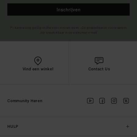
Inschrijven
(*) Aanbieding geldig online voor nieuwe leden - De gedetailleerde voorwaarden
zijn beschikbaar in de welkomst e-mail
Vind een winkel
Contact Us
Community Heren
HULP