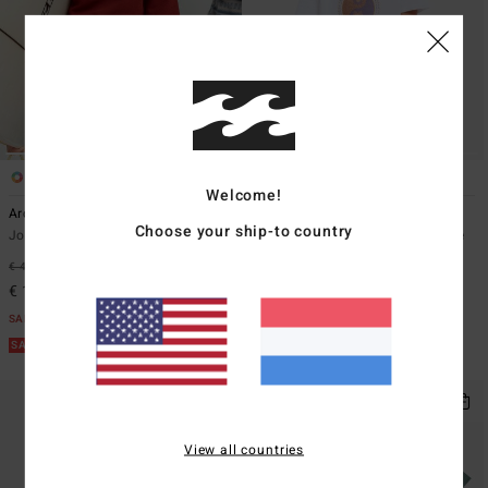
10
2
ECO
Welcome!
Arch Po
Tropical Pets
Choose your ship-to country
Jongens 8-16 Rood Sweater
Jongens 8-16 Wit T-shirt met korte
mouwen
€ 49,95
63%
€ 17,95
63%
€ 18,73
€ 6,73
SALE
SALE
SALE ON SALE EXTRA 25%
SALE ON SALE EXTRA 25%
View all countries