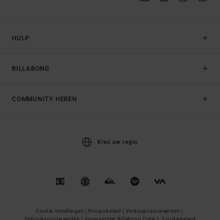
HULP
BILLABONG
COMMUNITY HEREN
Kies uw regio
Cookie-instellingen |
Privacybeleid |
Verkoopvoorwaarden |
Gebruiksvoorwaarden |
Voowaarden Billabong Crew |
Cookiebeleid