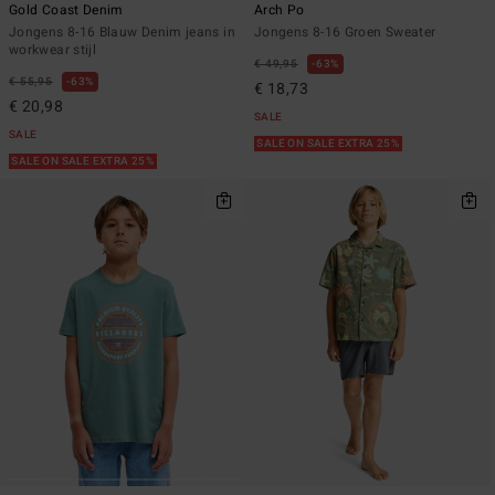
Gold Coast Denim
Arch Po
Jongens 8-16 Blauw Denim jeans in
Jongens 8-16 Groen Sweater
workwear stijl
€ 49,95
63%
€ 55,95
63%
€ 18,73
€ 20,98
SALE
SALE
SALE ON SALE EXTRA 25%
SALE ON SALE EXTRA 25%