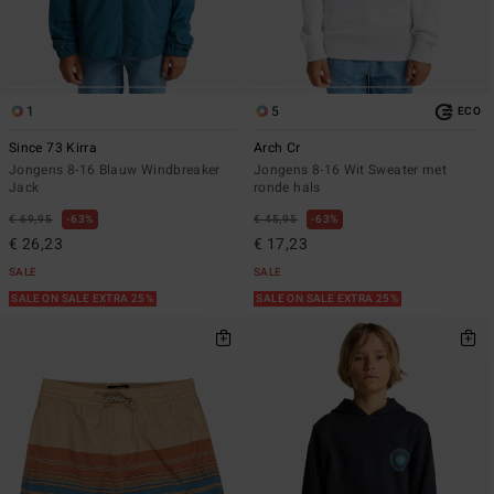
1
5
ECO
Since 73 Kirra
Arch Cr
Jongens 8-16 Blauw Windbreaker
Jongens 8-16 Wit Sweater met
Jack
ronde hals
€ 69,95
63%
€ 45,95
63%
€ 26,23
€ 17,23
SALE
SALE
SALE ON SALE EXTRA 25%
SALE ON SALE EXTRA 25%