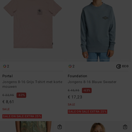
2
2
ECO
Portal
Foundation
Jongens 8-16 Grijs T-shirt met korte
Jongens 8-16 Blauw Sweater
mouwen
€ 45,95
63%
€ 22,95
62%
€ 17,23
€ 8,61
SALE
SALE
SALE ON SALE EXTRA 25%
SALE ON SALE EXTRA 25%