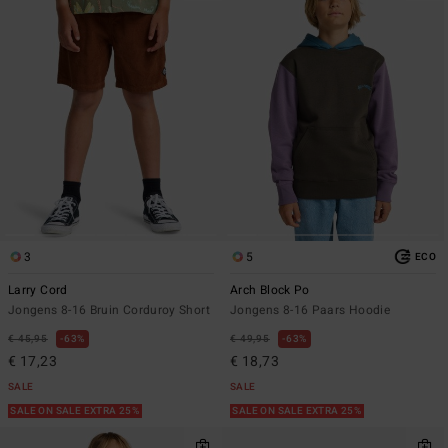
3
5
ECO
Larry Cord
Arch Block Po
Jongens 8-16 Bruin Corduroy Short
Jongens 8-16 Paars Hoodie
€ 45,95
63%
€ 49,95
63%
€ 17,23
€ 18,73
SALE
SALE
SALE ON SALE EXTRA 25%
SALE ON SALE EXTRA 25%