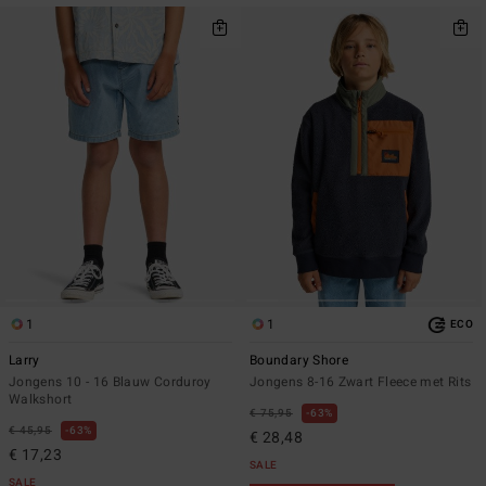
1
1
ECO
Larry
Boundary Shore
Jongens 10 - 16 Blauw Corduroy
Jongens 8-16 Zwart Fleece met Rits
Walkshort
€ 75,95
63%
€ 45,95
63%
€ 28,48
€ 17,23
SALE
SALE