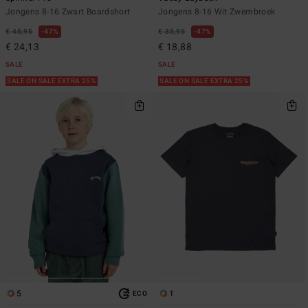
Jongens 8-16 Zwart Boardshort
Jongens 8-16 Wit Zwembroek
€ 45,95
47%
€ 35,95
47%
€ 24,13
€ 18,88
SALE
SALE
SALE ON SALE EXTRA 25%
SALE ON SALE EXTRA 25%
5
1
ECO