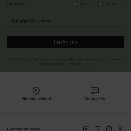
Voorkeur
Men's
Women's
Inschrijven
(*) Aanbieding geldig online voor nieuwe leden - De gedetailleerde voorwaarden
zijn beschikbaar in de welkomst e-mail
Vind een winkel
Contact Us
Community Heren