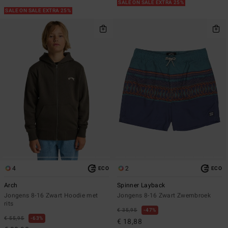
SALE ON SALE EXTRA 25%
SALE ON SALE EXTRA 25%
4
2
ECO
ECO
Arch
Spinner Layback
Jongens 8-16 Zwart Hoodie met
Jongens 8-16 Zwart Zwembroek
rits
€ 35,95
47%
€ 55,95
63%
€ 18,88