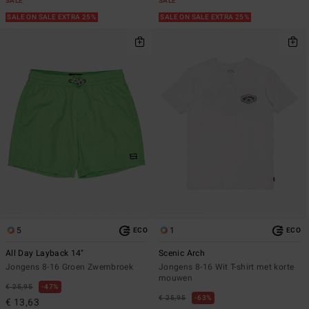
SALE
SALE
SALE ON SALE EXTRA 25%
SALE ON SALE EXTRA 25%
5
1
ECO
ECO
All Day Layback 14"
Scenic Arch
Jongens 8-16 Groen Zwembroek
Jongens 8-16 Wit T-shirt met korte
mouwen
€ 25,95
47%
€ 25,95
63%
€ 13,63