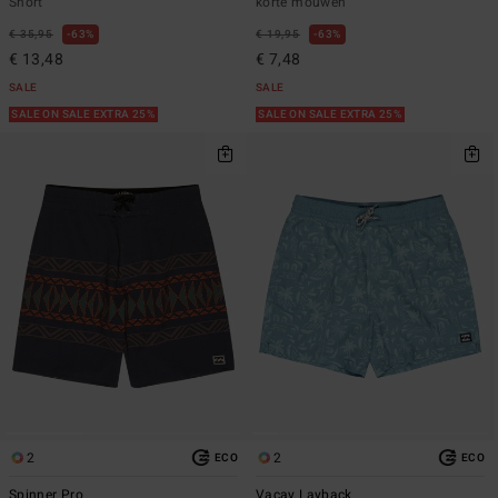
Short
korte mouwen
€ 35,95
63%
€ 19,95
63%
€ 13,48
€ 7,48
SALE
SALE
SALE ON SALE EXTRA 25%
SALE ON SALE EXTRA 25%
2
2
ECO
ECO
Spinner Pro
Vacay Layback