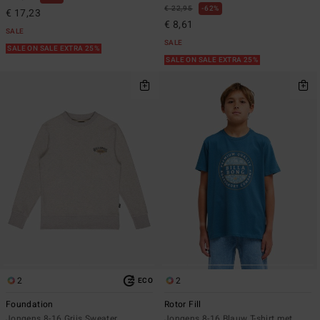
€ 22,95
62%
€ 17,23
€ 8,61
SALE
SALE
SALE ON SALE EXTRA 25%
SALE ON SALE EXTRA 25%
2
2
ECO
Foundation
Rotor Fill
Jongens 8-16 Grijs Sweater
Jongens 8-16 Blauw T-shirt met