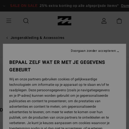
Overslaan
E ON SALE
25% extra korting op alle afgeprijsde items*
Dames
Here
naar
producten
raster
selectie
Jongenskleding & Accessoires
Overhemden jongens
Doorgaan zonder accepteren
BEPAAL ZELF WAT ER MET JE GEGEVENS
GEBEURT
Blijf in de buurt, de producten zijn binnenkort
Wij en onze partners gebruiken cookies of gelijkwaardige
weer verkrijgbaar
technologieën om informatie op je apparaat op te slaan en/of te
raadplegen. Deze persoonsgegevens (zoals je navigatiegegevens
en je IP-adres) kunnen worden gebruikt om je gepersonaliseerde
publicaties en content te presenteren; om de prestaties van
advertenties en content te meten; om gepersonaliseerde
Dit vind je misschien ook leuk
advertenties te leveren; om meer te weten te komen over hun
publiek; om de producten van onze partners te ontwikkelen en te
verbeteren. Je kunt je keuzes aanpassen om cookies waarvoor je
Overslaan
Ga
toestemming nodig is al dan niet te accepteren, of je ertegen