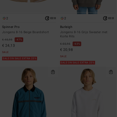
2
2
ECO
ECO
Spinner Pro
Burleigh
Jongens 8-16 Beige Boardshort
Jongens 8-16 Grijs Sweater met
Korte Rits
€ 45,95
47%
€ 55,95
63%
€ 24,13
€ 20,98
SALE
SALE
SALE ON SALE EXTRA 25%
SALE ON SALE EXTRA 25%