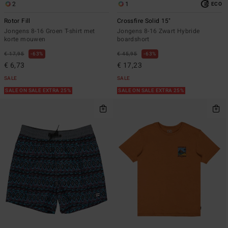
2
1
ECO
Rotor Fill
Crossfire Solid 15"
Jongens 8-16 Groen T-shirt met
Jongens 8-16 Zwart Hybride
korte mouwen
boardshort
€ 17,95
63%
€ 45,95
63%
€ 6,73
€ 17,23
SALE
SALE
SALE ON SALE EXTRA 25%
SALE ON SALE EXTRA 25%