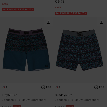
€ 9,73
SALE
SALE
SALE ON SALE EXTRA 25%
SALE ON SALE EXTRA 25%
1
1
ECO
ECO
Fifty50 Pro
Sundays Pro
Jongens 8-16 Blauw Boardshort
Jongens 8-16 Blauw Boardshort
€ 49,95
47%
€ 45,95
47%