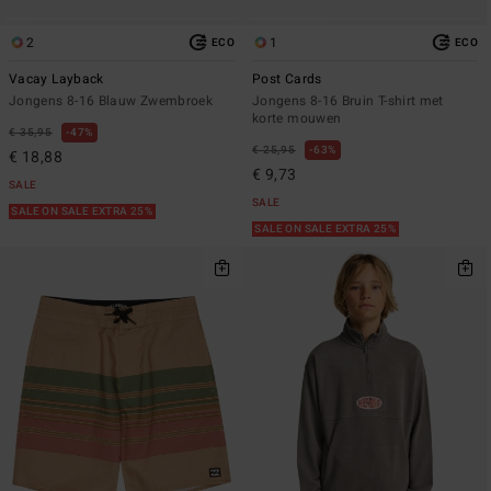
2
1
ECO
ECO
Vacay Layback
Post Cards
Jongens 8-16 Blauw Zwembroek
Jongens 8-16 Bruin T-shirt met
korte mouwen
€ 35,95
47%
€ 25,95
63%
€ 18,88
€ 9,73
SALE
SALE
SALE ON SALE EXTRA 25%
SALE ON SALE EXTRA 25%