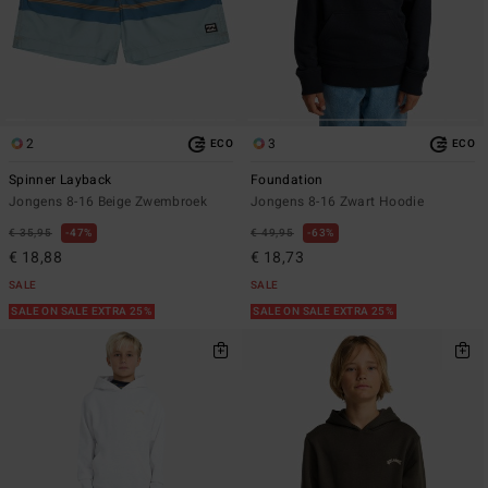
2
3
ECO
ECO
Spinner Layback
Foundation
Jongens 8-16 Beige Zwembroek
Jongens 8-16 Zwart Hoodie
€ 35,95
47%
€ 49,95
63%
€ 18,88
€ 18,73
SALE
SALE
SALE ON SALE EXTRA 25%
SALE ON SALE EXTRA 25%