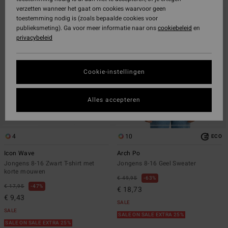
naar
naar
verzetten wanneer het gaat om cookies waarvoor geen
zoekfiltercriteria
sorteren
toestemming nodig is (zoals bepaalde cookies voor
op
publieksmeting). Ga voor meer informatie naar ons
cookiebeleid
en
privacybeleid
Cookie-instellingen
Alles accepteren
4
10
ECO
Icon Wave
Arch Po
Jongens 8-16 Zwart T-shirt met
Jongens 8-16 Geel Sweater
korte mouwen
€ 49,95
63%
€ 17,95
47%
€ 18,73
€ 9,43
SALE
SALE
SALE ON SALE EXTRA 25%
SALE ON SALE EXTRA 25%