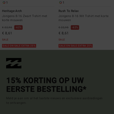
1
1
Heritage Arch
Rush To Relax
Jongens 8-16 Zwart T-shirt met
Jongens 8-16 Wit T-shirt met korte
korte mouwen
mouwen
€ 22,95
62%
€ 22,95
62%
€ 8,61
€ 8,61
SALE
SALE
SALE ON SALE EXTRA 25%
SALE ON SALE EXTRA 25%
15% KORTING OP UW
EERSTE BESTELLING*
Meld je aan om al het laatste nieuws en exclusieve aanbiedingen
te ontvangen.