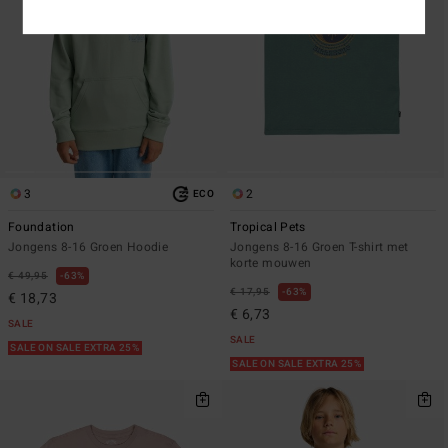
3
2
ECO
Foundation
Tropical Pets
Jongens 8-16 Groen Hoodie
Jongens 8-16 Groen T-shirt met
korte mouwen
€ 49,95
63%
€ 17,95
63%
€ 18,73
€ 6,73
SALE
SALE
SALE ON SALE EXTRA 25%
SALE ON SALE EXTRA 25%