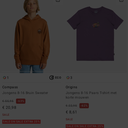
1
3
ECO
Compass
Origins
Jongens 8-16 Bruin Sweater
Jongens 8-16 Paars T-shirt met
korte mouwen
€ 55,95
63%
€ 22,95
62%
€ 20,98
€ 8,61
SALE
SALE
SALE ON SALE EXTRA 25%
SALE ON SALE EXTRA 25%