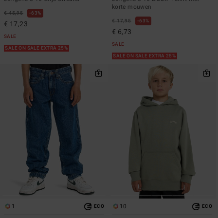
korte mouwen
€ 45,95
63%
€ 17,95
63%
€ 17,23
€ 6,73
SALE
SALE
SALE ON SALE EXTRA 25%
SALE ON SALE EXTRA 25%
1
10
ECO
ECO