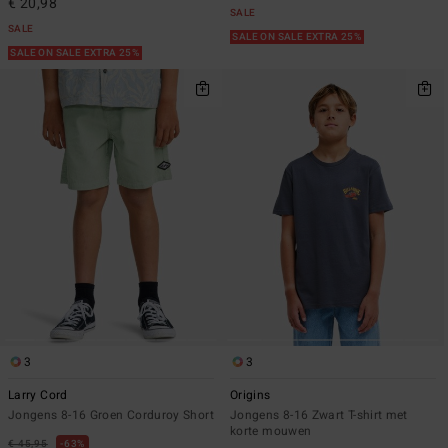
€ 20,98
SALE
SALE
SALE ON SALE EXTRA 25%
SALE ON SALE EXTRA 25%
3
3
Larry Cord
Origins
Jongens 8-16 Groen Corduroy Short
Jongens 8-16 Zwart T-shirt met
korte mouwen
€ 45,95
63%